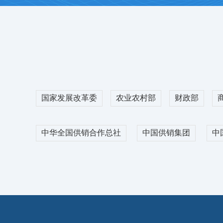
2026-08-06
2
不同业务需求的同时，大大降低了企业融资成本，提
23427
元/吨
+30
2
涤纶短纤
2026-08-06
T32S
2026-
7365
元/吨
-60
12600
元/吨
国家发展改革委
农业农村部
财政部
粘胶短纤
R30S
更多
14300
元/吨
0
18080
元/吨
中华全国供销合作总社
中国供销集团
中
物流综合服务
ICE
CF609
交易市场积极响应国家出台的“公转铁”相关政策， 
2026-08-05
2026-08-06
公司加强战略合作，建立全疆棉花铁路发运体系，
83.02
美分/磅
+0.56
16120
元/吨
门”运输服务。搭建集在线申请发运、足额陆运一切
等功能为一体的棉花铁路智慧物流系统。客户足不出