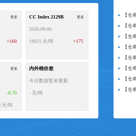
贷，助力涉棉企业在复杂的经
【仓单
CC Index 2129B
更多
更多
营。
【仓单
2026-08-06
【仓单
+160
18025
元/吨
+175
【仓单
【仓单
【仓单
内外棉价差
更多
【仓单
今日数据暂未更新
【仓单
-0.70
-
元/吨
 元/吨
完善，不断加强与国内各大型
目前已拥有网上操作与线下运
CY Index C32S
更多
出疆棉
资方式，在满足广大涉棉企业