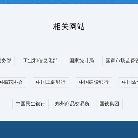
026-08-06
出疆棉
高了业务办理效率。
出疆棉
2980
元/吨
+25
出疆棉
相关网站
出疆棉
08-06
棉纺PMI
出疆棉
0
2026-03
出疆棉公
商务部
工业和信息化部
国家统计局
国家市场监督
64.02
31.17
更多
出疆棉公
0
国棉花协会
中国工商银行
中国建设银行
中国农
CY611
中国民生银行
郑州商品交易所
国铁集团
【资源
与中国铁路乌鲁木齐局集团有限
2026-08-06
【资源
为客户提供出疆棉铁路“门到
1700
+185
22645
元/吨
+145
险、货物在途跟踪、公铁联运
【资源
1900
户既能实现全疆棉花铁路自助
【资源