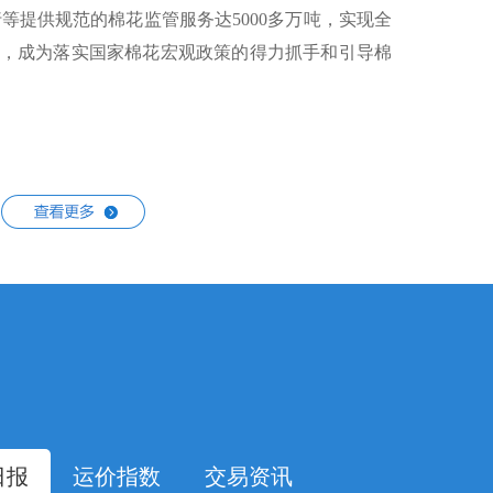
等提供规范的棉花监管服务达5000多万吨，实现全
管，成为落实国家棉花宏观政策的得力抓手和引导棉
了在线匹配买卖双方供求信息，在线见证合同、在线
货贸易环节履约保障难题，确保货款、货权同步流
日报
运价指数
交易资讯
，系统衔接监管银行、存储仓库进行确权、确费、确