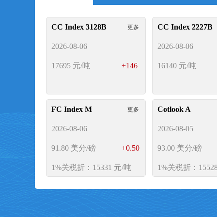
CC Index 3128B
CC Index 2227B
更多
2026-08-06
2026-08-06
17695
元/吨
+146
16140
元/吨
FC Index M
Cotlook A
更多
2026-08-06
2026-08-05
供应链金融
91.80
美分/磅
+0.50
93.00
美分/磅
1%关税折：15331 元/吨
1%关税折：15528
交易市场供应链金融服务板块经过近二十年的发展和
银行合作，专注于开发更适合涉棉企业的融资方式。
CY Index C32S
F
更多
行、远期订单与现货贸易相结合的多种融资渠道和融