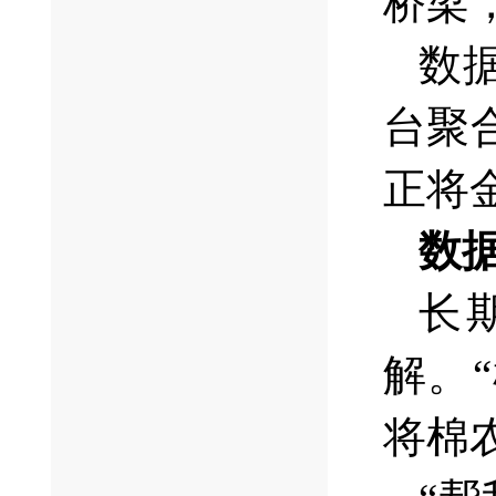
桥梁
数
台聚
正将
数
长
解。
将棉