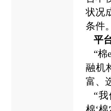
状况
条件
平
“
融机
富、
“
棉‘