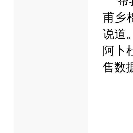
“
甫乡
说道
阿卜
售数