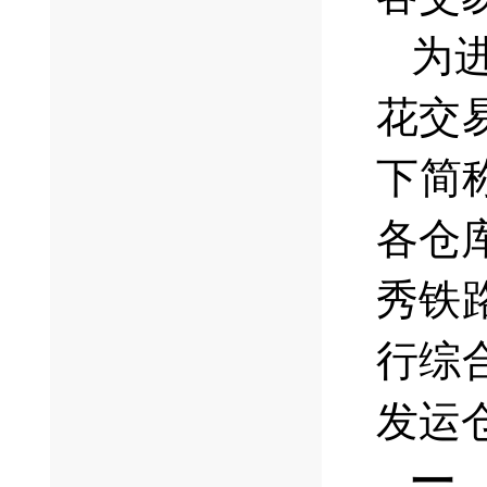
为
花交
下简
各仓
秀铁
行综
发运
一、