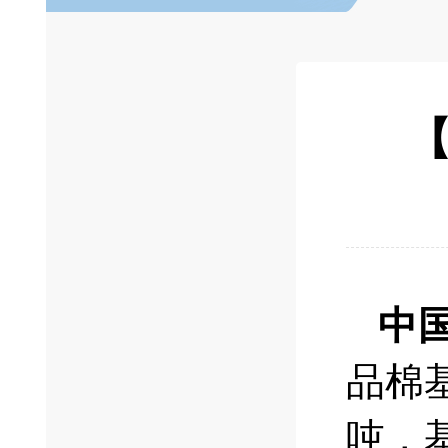
【
中
品棉基
吨，基