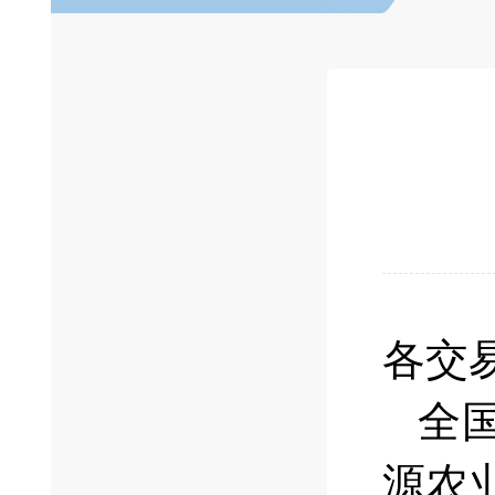
各交
全
源农