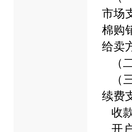
市场
棉购
给卖
（
（
续费
收
开