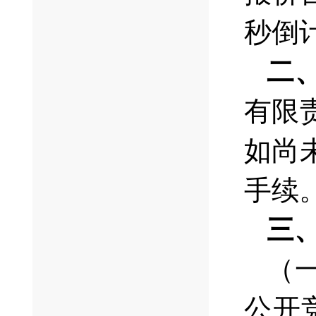
秒倒
二
有限
如尚
手续
三
（
公开竞