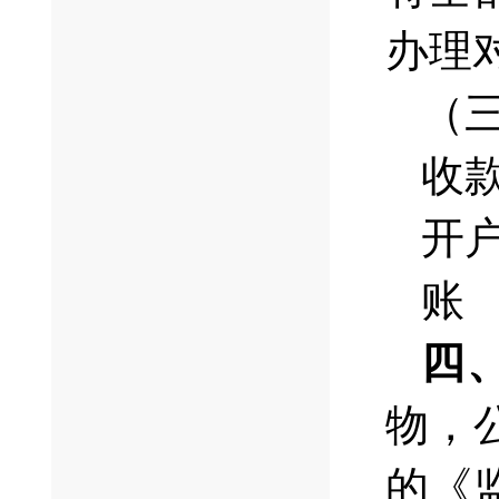
办理
（
收
开
账 号
四
物，
的《