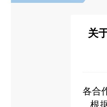
关
各合
根