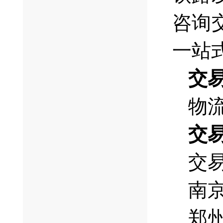
咨询
一站
交
物
交
交
南
郑