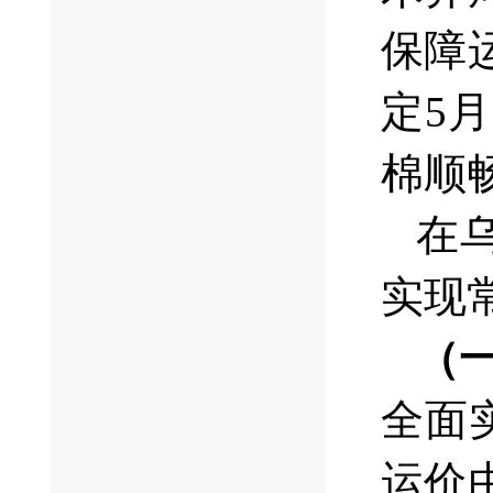
保障
定5
棉顺
在
实现
（
全面
运价由